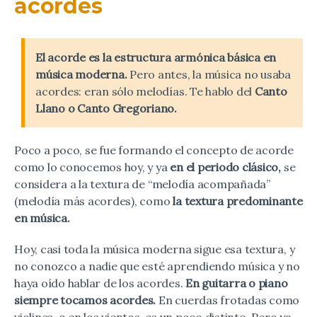
acordes
El acorde es la estructura armónica básica en
música moderna.
Pero antes, la música no usaba
acordes: eran sólo melodías. Te hablo del
Canto
Llano o Canto Gregoriano.
Poco a poco, se fue formando el concepto de acorde
como lo conocemos hoy, y ya
en el periodo clásico,
se
considera a la textura de “melodía acompañada”
(melodía más acordes), como
la textura predominante
en música.
Hoy, casi toda la música moderna sigue esa textura, y
no conozco a nadie que esté aprendiendo música y no
haya oído hablar de los acordes.
En guitarra o piano
siempre tocamos acordes.
En cuerdas frotadas como
violines, o en los vientos, es un poco distinto. Pero ya