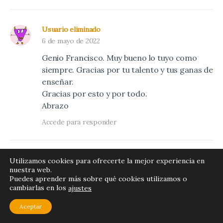
Usuario eliminado
6 de mayo de 2022
Genio Francisco. Muy bueno lo tuyo como
siempre. Gracias por tu talento y tus ganas de
enseñar.
Gracias por esto y por todo.
Abrazo
Accede para responder
Usuario eliminado
Utilizamos cookies para ofrecerte la mejor experiencia en
nuestra web.
29 de mayo de 2022
Puedes aprender más sobre qué cookies utilizamos o
cambiarlas en los
francisco mil gracias por estos cursos tan
ajustes
completos y entendibles, didacticos. sos un
Aceptar
genio loco!. abrazo desde argentina