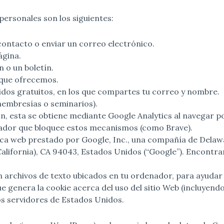
personales son los siguientes:
 contacto o enviar un correo electrónico.
ágina.
n o un boletín.
s que ofrecemos.
idos gratuitos, en los que compartes tu correo y nombre.
membresías o seminarios).
ón, esta se obtiene mediante Google Analytics al navegar por
gador que bloquee estos mecanismos (como Brave).
tica web prestado por Google, Inc., una compañía de Delawa
alifornia), CA 94043, Estados Unidos (“Google”). Encontr
on archivos de texto ubicados en tu ordenador, para ayudar a
ue genera la cookie acerca del uso del sitio Web (incluyend
os servidores de Estados Unidos.