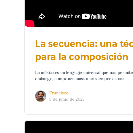
La secuencia: una té
para la composición
La música es un lenguaje universal que nos permit
embargo, componer música no siempre es una…
Francisco
8 de junio de 2023