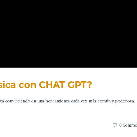
úsica con CHAT GPT?
se está convirtiendo en una herramienta cada vez más común y poderosa.
0
Comme