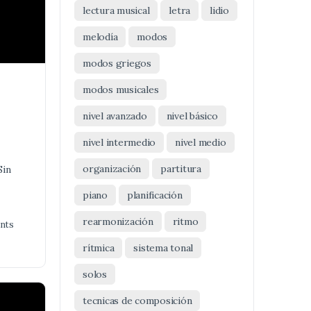
lectura musical
letra
lidio
melodía
modos
modos griegos
modos musicales
nivel avanzado
nivel básico
nivel intermedio
nivel medio
organización
partitura
Sin
piano
planificación
rearmonización
ritmo
nts
rítmica
sistema tonal
solos
tecnicas de composición