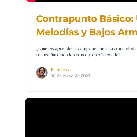
Contrapunto Básico:
Melodías y Bajos Ar
¿Quieres aprender a componer música con melodías 
te enseñaremos los conceptos básicos del…
Francisco
30 de mayo de 2023