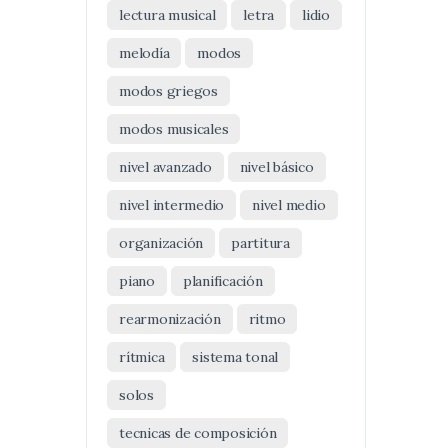
lectura musical
letra
lidio
melodía
modos
modos griegos
modos musicales
nivel avanzado
nivel básico
nivel intermedio
nivel medio
organización
partitura
piano
planificación
rearmonización
ritmo
rítmica
sistema tonal
solos
tecnicas de composición