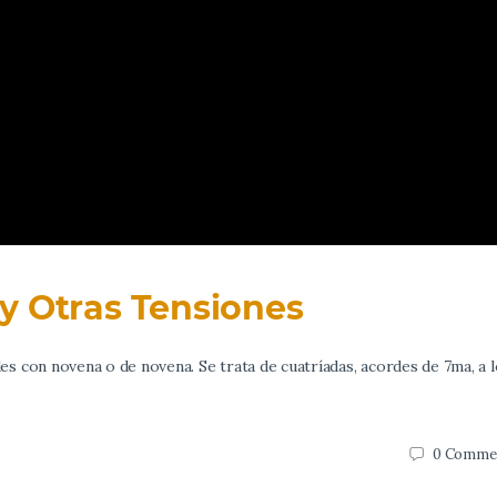
y Otras Tensiones
 con novena o de novena. Se trata de cuatríadas, acordes de 7ma, a 
0
Comme