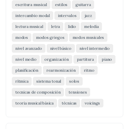
escritura musical
estilos
guitarra
intercambio modal
intervalos
jazz
lectura musical
letra
lidio
melodía
modos
modos griegos
modos musicales
nivel avanzado
nivel básico
nivel intermedio
nivel medio
organización
partitura
piano
planificación
rearmonización
ritmo
rítmica
sistema tonal
solos
tecnicas de composición
tensiones
teoria musical básica
técnicas
voicings