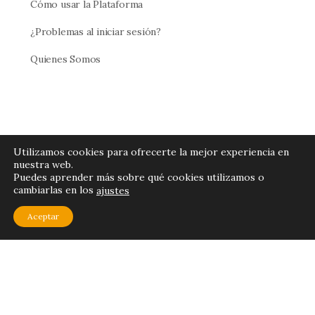
Cómo usar la Plataforma
¿Problemas al iniciar sesión?
Quienes Somos
Utilizamos cookies para ofrecerte la mejor experiencia en
nuestra web.
Puedes aprender más sobre qué cookies utilizamos o
cambiarlas en los
ajustes
© 2026 - Cresciente
Aceptar
¿Necesitas contactarnos? Escribe a
contacto@cresciente.net