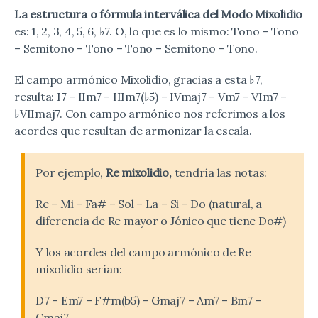
La
estructura o fórmula interválica del Modo Mixolidio
es: 1, 2, 3, 4, 5, 6, ♭7. O, lo que es lo mismo: Tono – Tono
– Semitono – Tono – Tono – Semitono – Tono.
El campo armónico Mixolidio, gracias a esta ♭7,
resulta: I7 – IIm7 – IIIm7(♭5) – IVmaj7 – Vm7 – VIm7 –
♭VIImaj7. Con campo armónico nos referimos a los
acordes que resultan de armonizar la escala.
Por ejemplo,
Re mixolidio,
tendría las notas:
Re – Mi – Fa# – Sol – La – Si – Do (natural, a
diferencia de Re mayor o Jónico que tiene Do#)
Y los acordes del campo armónico de Re
mixolidio serían:
D7 – Em7 – F#m(b5) – Gmaj7 – Am7 – Bm7 –
Cmaj7.