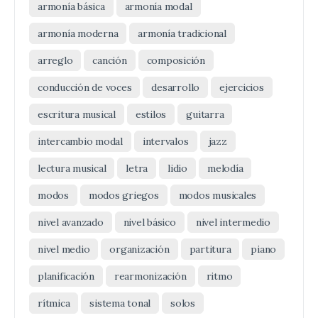
armonía básica
armonía modal
armonía moderna
armonía tradicional
arreglo
canción
composición
conducción de voces
desarrollo
ejercicios
escritura musical
estilos
guitarra
intercambio modal
intervalos
jazz
lectura musical
letra
lidio
melodía
modos
modos griegos
modos musicales
nivel avanzado
nivel básico
nivel intermedio
nivel medio
organización
partitura
piano
planificación
rearmonización
ritmo
rítmica
sistema tonal
solos