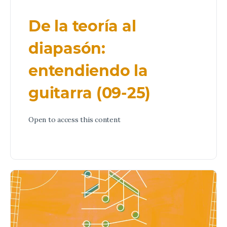
De la teoría al
diapasón:
entendiendo la
guitarra (09-25)
Open to access this content