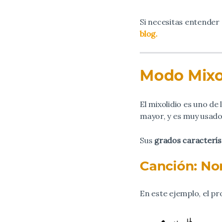
Si necesitas entende
blog.
Modo Mixol
El mixolidio es uno d
mayor, y es muy usado
Sus
grados caracterís
Canción: No
En este ejemplo, el pro