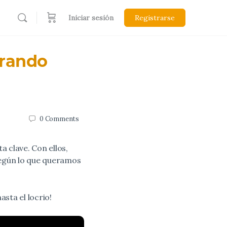
Iniciar sesión
Registrarse
orando
0
Comments
 clave. Con ellos,
según lo que queramos
asta el locrio!