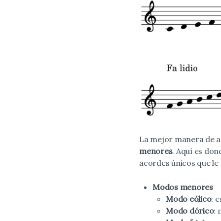
La mejor manera de a
menores
. Aquí es do
acordes únicos que le
Modos menores
Modo eólico
: 
Modo dórico
: