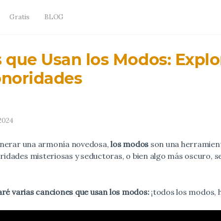
Gratis
BLOG
 que Usan los Modos: Expl
onoridades
2024
enerar una armonía novedosa,
los modos
son una herramienta
dades misteriosas y seductoras, o bien algo más oscuro, 
ré varias canciones que usan los modos:
¡todos los modos, h