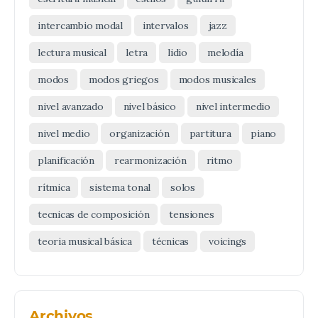
intercambio modal
intervalos
jazz
lectura musical
letra
lidio
melodía
modos
modos griegos
modos musicales
nivel avanzado
nivel básico
nivel intermedio
nivel medio
organización
partitura
piano
planificación
rearmonización
ritmo
rítmica
sistema tonal
solos
tecnicas de composición
tensiones
teoria musical básica
técnicas
voicings
Archivos