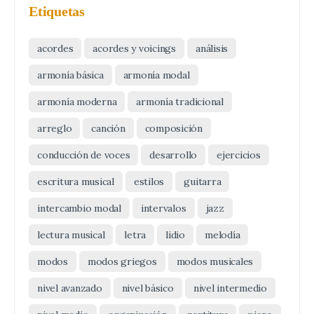
Etiquetas
acordes
acordes y voicings
análisis
armonía básica
armonía modal
armonía moderna
armonía tradicional
arreglo
canción
composición
conducción de voces
desarrollo
ejercicios
escritura musical
estilos
guitarra
intercambio modal
intervalos
jazz
lectura musical
letra
lidio
melodía
modos
modos griegos
modos musicales
nivel avanzado
nivel básico
nivel intermedio