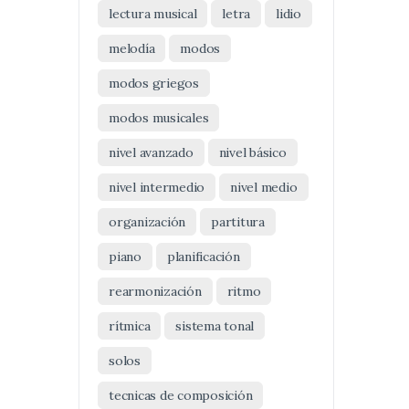
lectura musical
letra
lidio
melodía
modos
modos griegos
modos musicales
nivel avanzado
nivel básico
nivel intermedio
nivel medio
organización
partitura
piano
planificación
rearmonización
ritmo
rítmica
sistema tonal
solos
tecnicas de composición