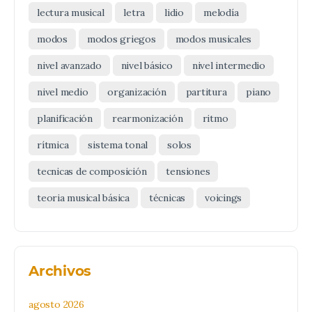
lectura musical
letra
lidio
melodía
modos
modos griegos
modos musicales
nivel avanzado
nivel básico
nivel intermedio
nivel medio
organización
partitura
piano
planificación
rearmonización
ritmo
rítmica
sistema tonal
solos
tecnicas de composición
tensiones
teoria musical básica
técnicas
voicings
Archivos
agosto 2026