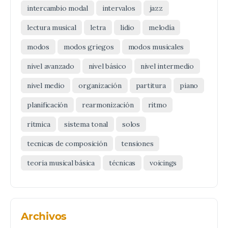
intercambio modal
intervalos
jazz
lectura musical
letra
lidio
melodía
modos
modos griegos
modos musicales
nivel avanzado
nivel básico
nivel intermedio
nivel medio
organización
partitura
piano
planificación
rearmonización
ritmo
rítmica
sistema tonal
solos
tecnicas de composición
tensiones
teoria musical básica
técnicas
voicings
Archivos