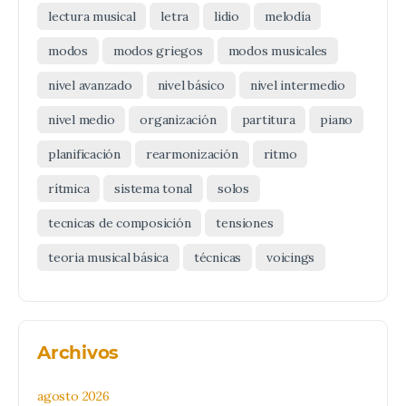
lectura musical
letra
lidio
melodía
modos
modos griegos
modos musicales
nivel avanzado
nivel básico
nivel intermedio
nivel medio
organización
partitura
piano
planificación
rearmonización
ritmo
rítmica
sistema tonal
solos
tecnicas de composición
tensiones
teoria musical básica
técnicas
voicings
Archivos
agosto 2026