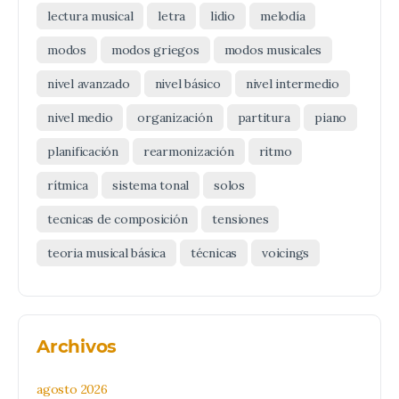
lectura musical
letra
lidio
melodía
modos
modos griegos
modos musicales
nivel avanzado
nivel básico
nivel intermedio
nivel medio
organización
partitura
piano
planificación
rearmonización
ritmo
rítmica
sistema tonal
solos
tecnicas de composición
tensiones
teoria musical básica
técnicas
voicings
Archivos
agosto 2026