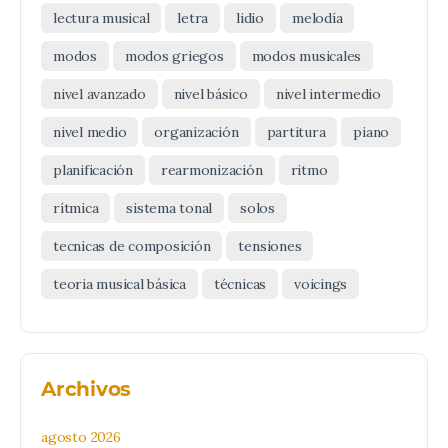
lectura musical
letra
lidio
melodía
modos
modos griegos
modos musicales
nivel avanzado
nivel básico
nivel intermedio
nivel medio
organización
partitura
piano
planificación
rearmonización
ritmo
rítmica
sistema tonal
solos
tecnicas de composición
tensiones
teoria musical básica
técnicas
voicings
Archivos
agosto 2026