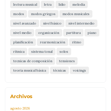
lectura musical
letra
lidio
melodía
modos
modos griegos
modos musicales
nivel avanzado
nivel básico
nivel intermedio
nivel medio
organización
partitura
piano
planificación
rearmonización
ritmo
rítmica
sistema tonal
solos
tecnicas de composición
tensiones
teoria musical básica
técnicas
voicings
Archivos
agosto 2026