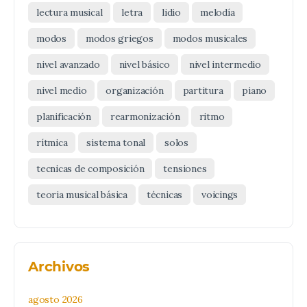
lectura musical
letra
lidio
melodía
modos
modos griegos
modos musicales
nivel avanzado
nivel básico
nivel intermedio
nivel medio
organización
partitura
piano
planificación
rearmonización
ritmo
rítmica
sistema tonal
solos
tecnicas de composición
tensiones
teoria musical básica
técnicas
voicings
Archivos
agosto 2026