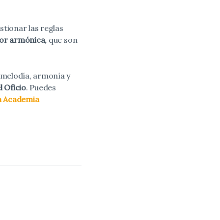
tionar las reglas
yor armónica,
que son
 melodía, armonía y
l Oficio
. Puedes
a Academia