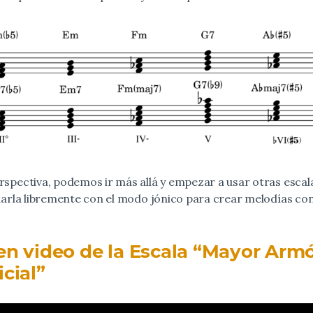
erspectiva, podemos ir más allá y empezar a usar otras esca
larla libremente con el modo jónico para crear melodías co
en video de la Escala “Mayor Arm
icial”