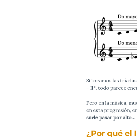
Si tocamos las tríada
– II°, todo parece enca
Pero en la música, mu
en esta progresión, 
suele pasar por alto…
¿Por qué el 