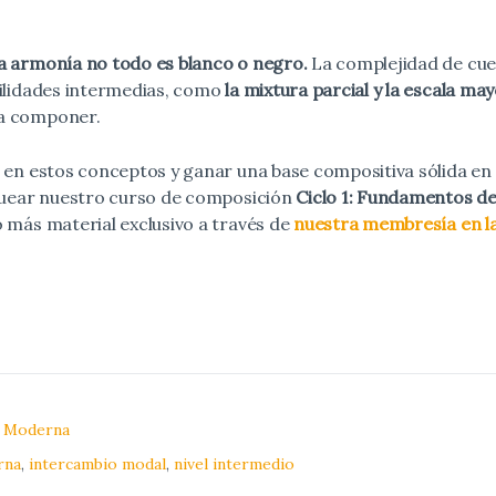
la armonía no todo es blanco o negro.
La complejidad de cues
bilidades intermedias, como
la mixtura parcial y la escala ma
a componer.
r en estos conceptos y ganar una base compositiva sólida en
equear nuestro curso de composición
Ciclo 1: Fundamentos de
o más material exclusivo a través de
nuestra membresía en l
 Moderna
rna
,
intercambio modal
,
nivel intermedio