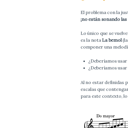
El problema con la ju
¡no están sonando las
Lo único que se vuelve
es la nota
La bemol
(la
componer una melodía
¿Deberíamos usar u
¿Deberíamos usar 
Al no estar definidas 
escalas que contengan
para este contexto, l