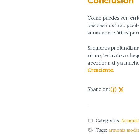
Conclusión
Como puedes ver,
en 
básicas nos trae posi
sumamente útiles par
Si quieres profundiza
ritmo, te invito a ch
acceder a él y a much
Cresciente.
Share on:
Categorías:
Armonía
Tags:
armonía mode