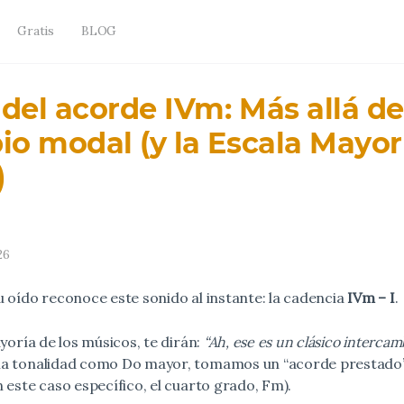
Gratis
BLOG
 del acorde IVm: Más allá de
io modal (y la Escala Mayor
)
26
u oído reconoce este sonido al instante: la cadencia
IVm – I
.
ayoría de los músicos, te dirán:
“Ah, ese es un clásico interca
na tonalidad como Do mayor, tomamos un “acorde prestado”
 este caso específico, el cuarto grado, Fm).