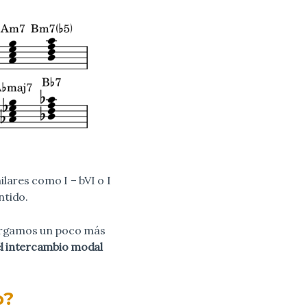
lares como I – bVI o I
ntido.
hurgamos un poco más
el intercambio modal
o?