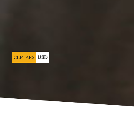
CLP
ARS
USD