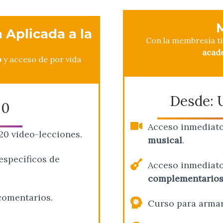
 Aplicada a la
Con la membresía t
”
acad
o
y acceso de por vida
Desde:
00
Acceso inmediato
20 video-lecciones.
musical
.
específicos de
Acceso inmediato
complementarios
comentarios.
Curso para arma