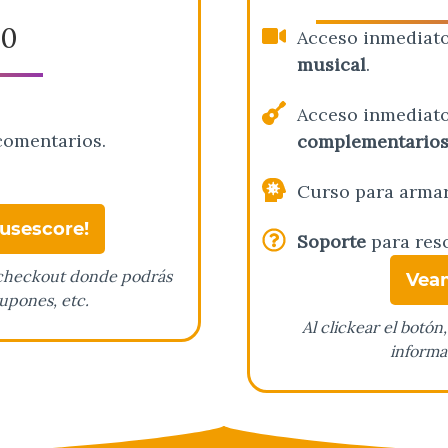
00
Acceso inmediato
musical
.
Acceso inmediato
comentarios.
complementarios
Curso para arma
usescore!
Soporte
para reso
al checkout donde podrás
Vea
cupones, etc.
Al clickear el botón
informa