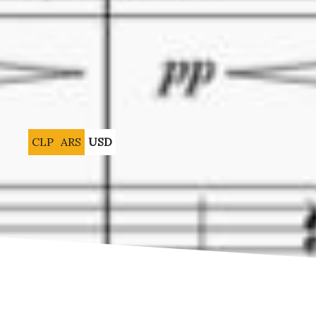
CLP
ARS
USD