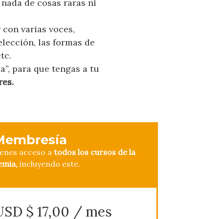
nada de cosas raras ni
r con varias voces,
lección, las formas de
tc.
a”, para que tengas a tu
res.
Membresía
ienes acceso a
todos los cursos de la
emia,
incluyendo este.
USD $
17,00
/ mes