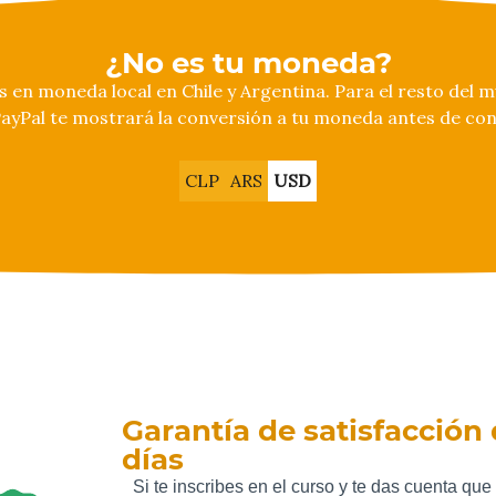
¿No es tu moneda?
 en moneda local en Chile y Argentina. Para el resto del m
PayPal te mostrará la conversión a tu moneda antes de con
CLP
ARS
USD
Garantía de satisfacción 
días
Si te inscribes en el curso y te das cuenta que