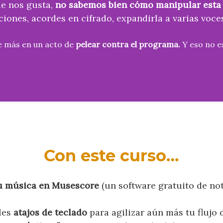
ue nos gusta,
no sabemos bien cómo manipular esta
ciones, acordes en cifrado, expandirla a varias voces
e más en un acto de
pelear contra el programa.
Y eso no e
Con este curso…
tu música en Musescore
(un software gratuito de no
les
atajos de teclado
para agilizar aún más tu flujo 