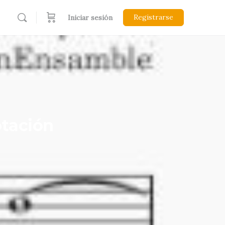
Registrarse
Iniciar sesión
otación