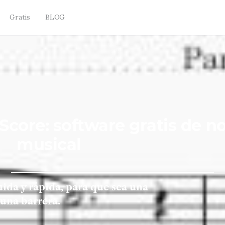
Gratis
BLOG
core: software gratis de n
musical
ida y rápida, para que sea una
 una barrera.