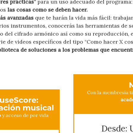
res prácticas”
para un uso adecuado del programa: 
mos
las cosas como se deben hacer.
ás avanzadas
que te harán la vida más fácil: trabaja
rios instrumentos, conocerás las herramientas de se
to del cifrado armónico así como su reproducción, e
e de videos específicos del tipo “Como hacer X cos
blioteca de soluciones a los problemas que encuent
Con la membresía t
useScore:
acad
tación musical
o
y acceso de por vida
Desde: