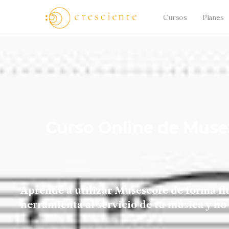
Cursos
Planes
Curso Online de MuseS
Aprende a utilizar Musescore de forma flu
herramienta al servicio de tu música y no