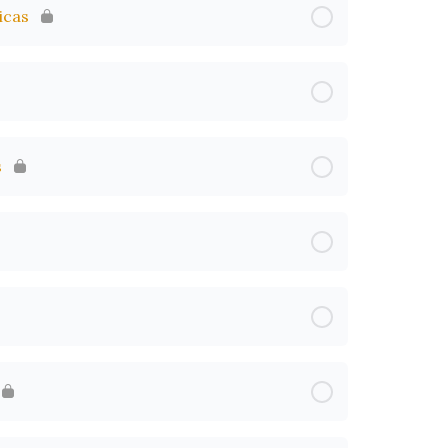
icas
s