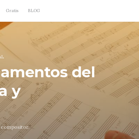
Gratis
BLOG
AL
damentos del
a y
 compositor.