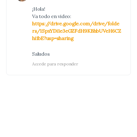
¡Hola!
Va todo en video:
https://drive.google.com/drive/folde
rs/1SpxYDi1e3eGZFdH9KBhbUVeH6CZ
hi1bE?usp=sharing
Saludos
Accede para responder