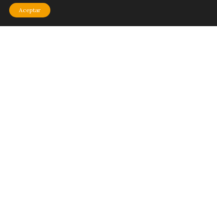
Aceptar
Cómo usar la Plataforma
¿Problemas al iniciar sesión?
Quienes Somos
© 2026 - Cresciente
¿Necesitas contactarnos? Escribe a
contacto@cresciente.net