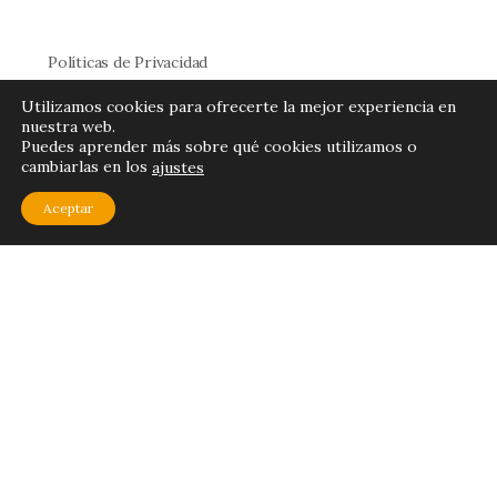
Políticas de Privacidad
Términos y Condiciones
Utilizamos cookies para ofrecerte la mejor experiencia en
nuestra web.
Puedes aprender más sobre qué cookies utilizamos o
Cómo Comprar
cambiarlas en los
ajustes
Cómo usar la Plataforma
Aceptar
¿Problemas al iniciar sesión?
Quienes Somos