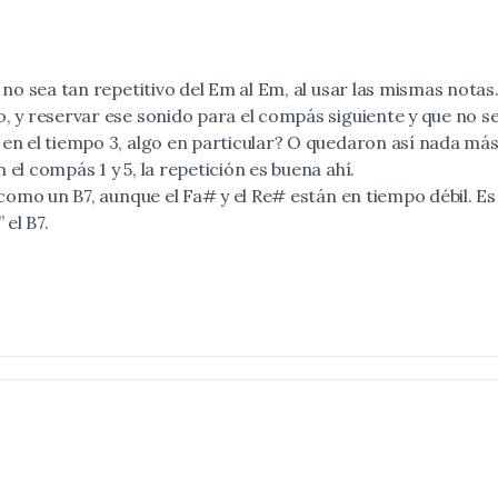
 no sea tan repetitivo del Em al Em, al usar las mismas notas.
o, y reservar ese sonido para el compás siguiente y que no s
 en el tiempo 3, algo en particular? O quedaron así nada má
el compás 1 y 5, la repetición es buena ahí.
l como un B7, aunque el Fa# y el Re# están en tiempo débil. 
el B7.