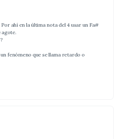
 Por ahí en la última nota del 4 usar un Fa#
e agote.
s?
Es un fenómeno que se llama retardo o