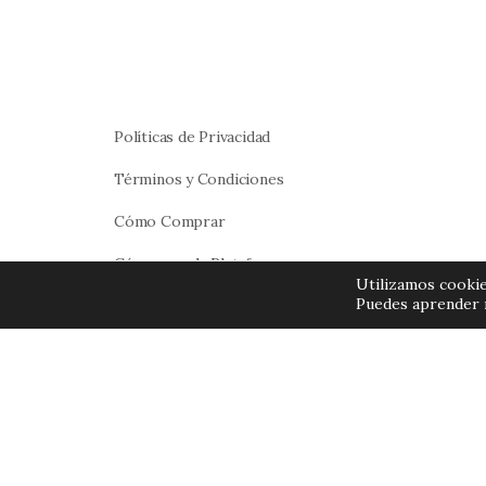
Políticas de Privacidad
Términos y Condiciones
Cómo Comprar
Cómo usar la Plataforma
Utilizamos cookie
Puedes aprender 
¿Problemas al iniciar sesión?
Quienes Somos