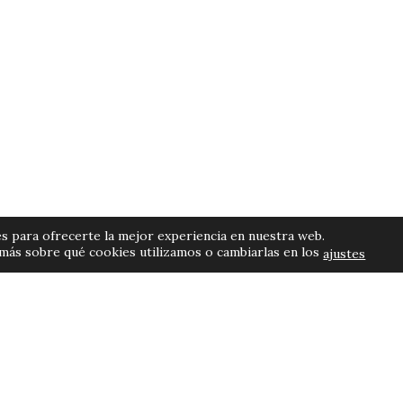
s para ofrecerte la mejor experiencia en nuestra web.
más sobre qué cookies utilizamos o cambiarlas en los
ajustes