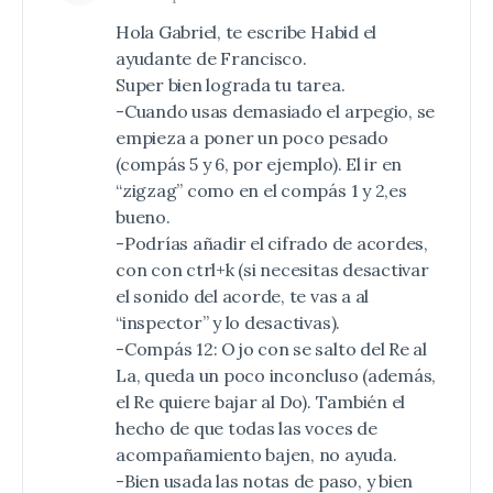
Hola Gabriel, te escribe Habid el
ayudante de Francisco.
Super bien lograda tu tarea.
-Cuando usas demasiado el arpegio, se
empieza a poner un poco pesado
(compás 5 y 6, por ejemplo). El ir en
“zigzag” como en el compás 1 y 2,es
bueno.
-Podrías añadir el cifrado de acordes,
con con ctrl+k (si necesitas desactivar
el sonido del acorde, te vas a al
“inspector” y lo desactivas).
-Compás 12: Ojo con se salto del Re al
La, queda un poco inconcluso (además,
el Re quiere bajar al Do). También el
hecho de que todas las voces de
acompañamiento bajen, no ayuda.
-Bien usada las notas de paso, y bien