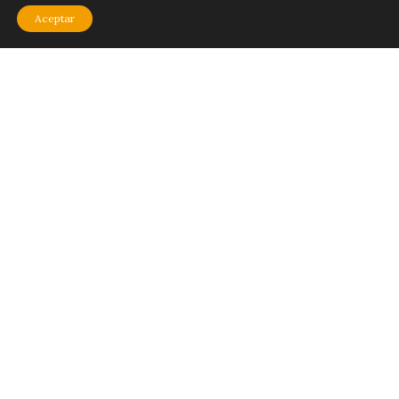
Aceptar
Cómo usar la Plataforma
¿Problemas al iniciar sesión?
Quienes Somos
© 2026 - Cresciente
¿Necesitas contactarnos? Escribe a
contacto@cresciente.net