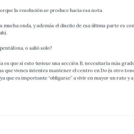
orque la resolución se produce hacia esa nota.
e da mucha onda, y además el diseño de esa última parte es co
ahí.
 pentáfona, o salió solo?
ía es que si esto tuviese una sección B, necesitaría más gra
nas que vienes intentes mantener el centro en Do (u otro ton
 ya que es importante “obligarse” a vivir en mayor un rato y