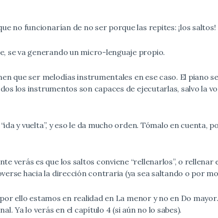
e no funcionarían de no ser porque las repites: ¡los saltos!
e, se va generando un micro-lenguaje propio.
tienen que ser melodías instrumentales en ese caso. El piano
odos los instrumentos son capaces de ejecutarlas, salvo la vo
 “ida y vuelta”, y eso le da mucho orden. Tómalo en cuenta, p
e verás es que los saltos conviene “rellenarlos”, o rellenar
verse hacia la dirección contraria (ya sea saltando o por m
a, por ello estamos en realidad en La menor y no en Do mayor
. Ya lo verás en el capítulo 4 (si aún no lo sabes).