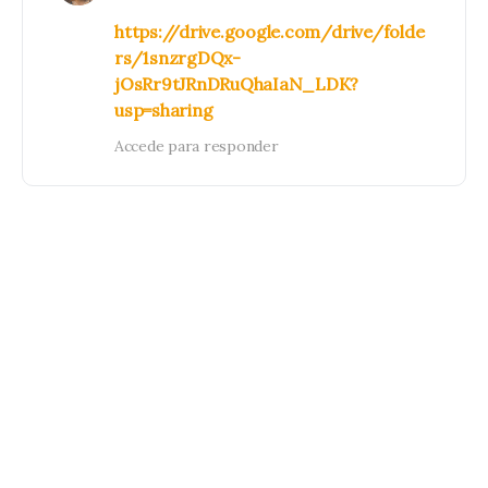
https://drive.google.com/drive/folde
rs/1snzrgDQx-
jOsRr9tJRnDRuQhaIaN_LDK?
usp=sharing
Accede para responder