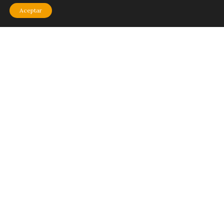
Aceptar
Cómo usar la Plataforma
¿Problemas al iniciar sesión?
Quienes Somos
© 2026 - Cresciente
¿Necesitas contactarnos? Escribe a
contacto@cresciente.net