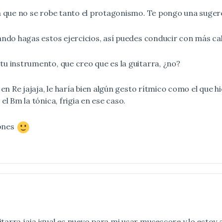
a que no se robe tanto el protagonismo. Te pongo una sugere
ando hagas estos ejercicios, así puedes conducir con más ca
u instrumento, que creo que es la guitarra, ¿no?
 en Re jajaja, le haría bien algún gesto rítmico como el que h
el Bm la tónica, frigia en ese caso.
iones
uitarra jaja igual es nuevo para mi usar musescore y lo esto