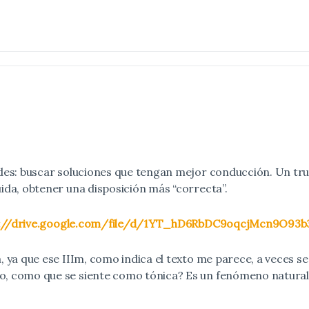
rdes: buscar soluciones que tengan mejor conducción. Un tr
ida, obtener una disposición más “correcta”.
s://drive.google.com/file/d/1YT_hD6RbDC9oqcjMcn9O93b
, ya que ese IIIm, como indica el texto me parece, a veces se
, como que se siente como tónica? Es un fenómeno natural. E