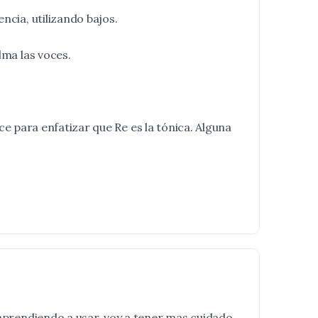
ncia, utilizando bajos.
lma las voces.
ice para enfatizar que Re es la tónica. Alguna
y aprendiendo a usar, voy a tener mas cuidado