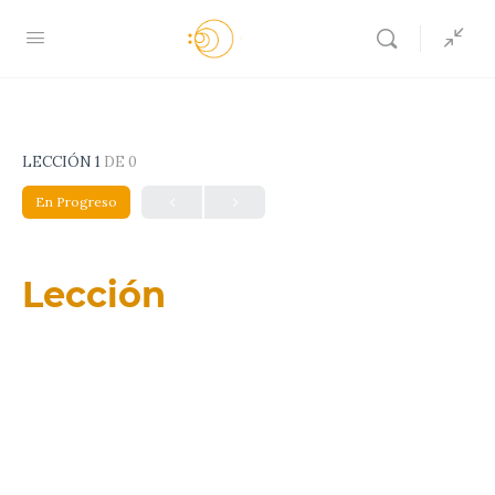
LECCIÓN 1
DE 0
En Progreso
Lección