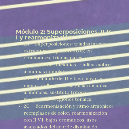
Módulo 2: Superposiciones, II V
I y rearmonización
2A — Superposiciones: tríadas internas,
estructuras superiores (US) en
dominantes, tríadas pares y pentáfonas
superpuestas, melodías triádicas sobre
armonías complejas.
2B — El mundo del II V I: en mayor y
menor, drills, mixturas y sustituciones
armónicas, sustituto tritonal,
modulación y regiones tonales.
2C — Rearmonización y ritmo armónico:
reemplazos de color, rearmonización
con II V I, bajos cromáticos, usos
avanzados del acorde disminuido,