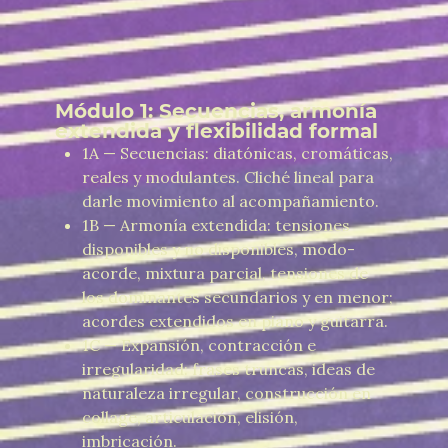
Módulo 1: Secuencias, armonía
extendida y flexibilidad formal
1A — Secuencias: diatónicas, cromáticas,
reales y modulantes. Cliché lineal para
darle movimiento al acompañamiento.
1B — Armonía extendida: tensiones
disponibles y no disponibles, modo-
acorde, mixtura parcial, tensiones de
los dominantes secundarios y en menor;
acordes extendidos en piano y guitarra.
1C — Expansión, contracción e
irregularidad: frases truncas, ideas de
naturaleza irregular, construcción en
collage, articulación, elisión,
imbricación.