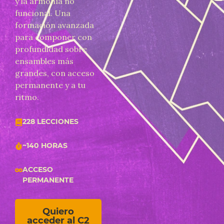
y la armonía no
funcional. Una
formación avanzada
para componer con
profundidad sobre
ensambles más
grandes, con acceso
permanente y a tu
ritmo.
228 LECCIONES
~140 HORAS
ACCESO
PERMANENTE
Quiero
acceder al C2