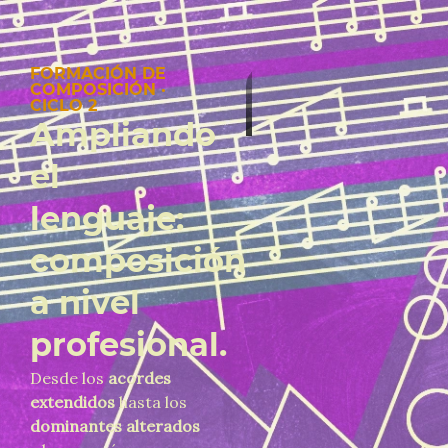
FORMACIÓN DE
COMPOSICIÓN ·
CICLO 2
Ampliando
el
lenguaje:
composición
a nivel
profesional.
Desde los
acordes
extendidos
hasta los
dominantes alterados