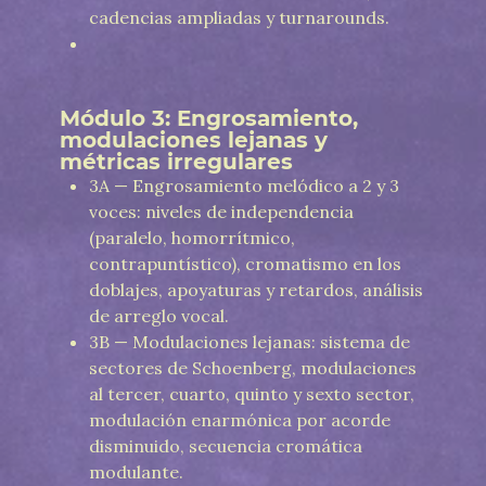
cadencias ampliadas y turnarounds.
Módulo 3: Engrosamiento,
modulaciones lejanas y
métricas irregulares
3A — Engrosamiento melódico a 2 y 3
voces: niveles de independencia
(paralelo, homorrítmico,
contrapuntístico), cromatismo en los
doblajes, apoyaturas y retardos, análisis
de arreglo vocal.
3B — Modulaciones lejanas: sistema de
sectores de Schoenberg, modulaciones
al tercer, cuarto, quinto y sexto sector,
modulación enarmónica por acorde
disminuido, secuencia cromática
modulante.