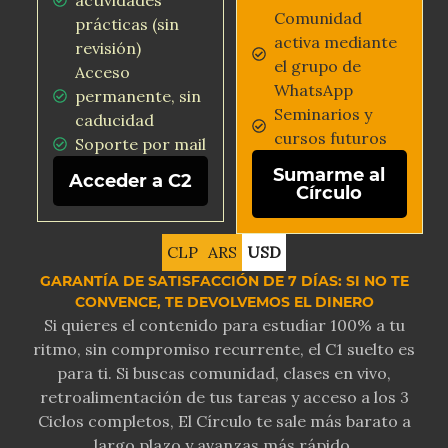
Comunidad
prácticas (sin
activa mediante
revisión)
el grupo de
Acceso
WhatsApp
permanente, sin
Seminarios y
caducidad
cursos futuros
Soporte por mail
Sumarme al
Acceder a C2
Círculo
CLP
ARS
USD
GARANTÍA DE SATISFACCIÓN DE 7 DÍAS: SI NO TE
CONVENCE, TE DEVOLVEMOS EL DINERO
Si quieres el contenido para estudiar 100% a tu
ritmo, sin compromiso recurrente, el C1 suelto es
para ti. Si buscas comunidad, clases en vivo,
retroalimentación de tus tareas y acceso a los 3
Ciclos completos, El Círculo te sale más barato a
largo plazo y avanzas más rápido.