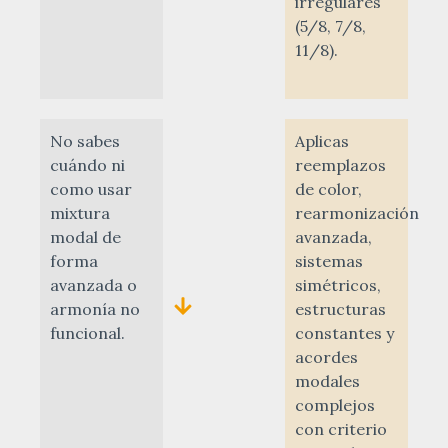
irregulares
(5/8, 7/8,
11/8).
No sabes
Aplicas
cuándo ni
reemplazos
como usar
de color,
mixtura
rearmonización
modal de
avanzada,
forma
sistemas
avanzada o
simétricos,
armonía no
estructuras
funcional.
constantes y
acordes
modales
complejos
con criterio