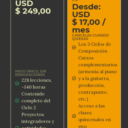
USD
Desde:
$
249,00
USD
$
17,00
/
mes
CANCELAS CUANDO
QUIERAS
Los 3 Ciclos de
Composición
Cursos
complementarios
(armonía al piano
PAGO ÚNICO, SIN
RENOVACIONES
y a la guitarra,
228 lecciones,
producción,
~140 horas
contrapunto,
Contenido
etc.)
completo del
Acceso a las
Ciclo 2
clases
Proyectos
quincenales en
integradores y
vivo
actividades