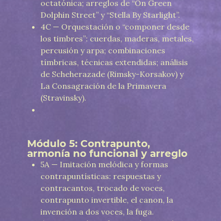
octatónica; arreglos de “On Green
Dolphin Street” y “Stella By Starlight”.
4C — Orquestación o “componer desde
los timbres”: cuerdas, maderas, metales,
percusión y arpa; combinaciones
tímbricas, técnicas extendidas; análisis
de Scheherazade (Rimsky-Korsakov) y
La Consagración de la Primavera
(Stravinsky).
Módulo 5: Contrapunto,
armonía no funcional y arreglo
5A — Imitación melódica y formas
contrapuntísticas: respuestas y
contracantos, trocado de voces,
contrapunto invertible, el canon, la
invención a dos voces, la fuga.