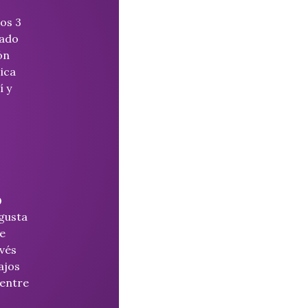
os 3
zado
ón
ica
í y
o
 gusta
e
avés
ajos
 entre