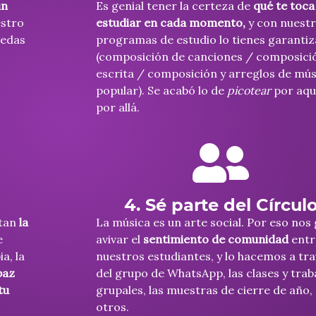
un
Es genial tener la certeza de
qué te toca
stro
estudiar en cada momento,
y con nuestr
uedas
programas de estudio lo tienes garanti
(composición de canciones / composici
escrita / composición y arreglos de mús
popular). Se acabó lo de
picotear
por aqu
por allá.
4. Sé parte del Círcul
ntan
la
La música es un arte social. Por eso nos
e
avivar el
sentimiento de comunidad
entr
ia, la
nuestros estudiantes, y lo hacemos a tr
paz
del grupo de WhatsApp, las clases y trab
tu
grupales, las muestras de cierre de año,
otros.