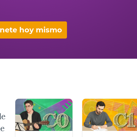
nete hoy mismo
de
de