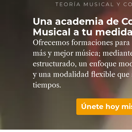
Una academia de C
Musical a tu medid
Ofrecemos formaciones para 
más y mejor música; mediant
estructurado,
un
enfoque mo
y una
modalidad flexible
que 
tiempos.
Únete hoy m