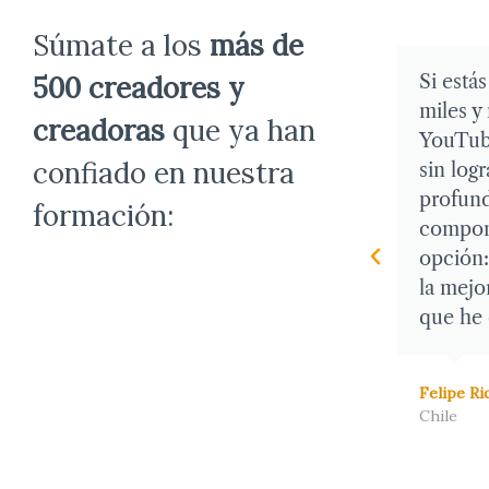
Súmate a los
más de
Si estás cansado de moverte entre
500 creadores y
Es la m
miles y miles de videos de
circuns
creadoras
que ya han
YouTube, blogs, artículos y libros
profeso
confiado en nuestra
sin lograr un entendimiento
explica
profundo de lo que tocas o
materia
formación:
compones, Cresciente es tu mejor
proporc
opción: su plataforma es para mí
Además,
la mejor herramienta pedagógica
compon
que he conocido.
práctic
aprende
Felipe Riquelme
Chile