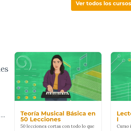
Ver todos los curso
es
o…
Teoría Musical Básica en
Lect
50 Lecciones
I
50 lecciones cortas con todo lo que
Curso 