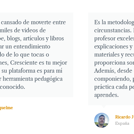
etodología ideal para mis
Lo que más des
tancias. Francisco es un
hace poner en p
r excelente, sus
aprendido, y es
ciones y todos los
importantísimo
les y recursos que
sentás a hacer 
iona son invaluables.
cuenta de las c
 desde el principio estás
entendiste tanto
iendo, poniendo en
realizadas las
a cada pequeña cosita que
actividades/eje
s.
mucha cancha e
Joaquín Melone
Ricardo Juan Perez
Argentina
España