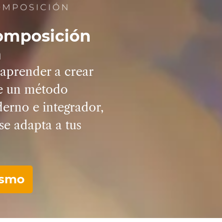
omposición
a
aprender a crear
e un
método
derno
e integrador,
se adapta a tus
ismo